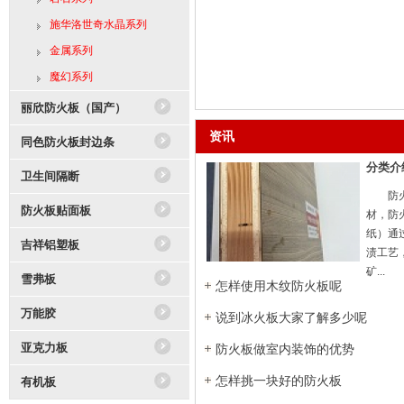
施华洛世奇水晶系列
金属系列
魔幻系列
丽欣防火板（国产）
资讯
同色防火板封边条
分类介
卫生间隔断
防火板
防火板贴面板
材，防
纸）通
吉祥铝塑板
渍工艺
矿...
雪弗板
怎样使用木纹防火板呢
万能胶
说到冰火板大家了解多少呢
亚克力板
防火板做室内装饰的优势
怎样挑一块好的防火板
有机板