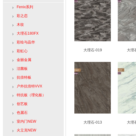
Fenix系列
彩之恋
木纹
大理石180FX
彩绘与晶华
大理石-019
大理石
彩虹心
金丽金属
洁菌板
抗倍特板
户外抗倍特VVX
特抗板（理化板）
创艺板
色麗石
室内门NEW
大理石-013
大理石
火立克NEW