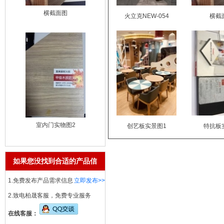
横截面图
火立克NEW-054
横截
室内门实物图2
创艺板实景图1
特抗板
如果您没找到合适的产品信
息
1.免费发布产品需求信息
立即发布>>
2.致电柏晟客服，免费专业服务
在线客服：