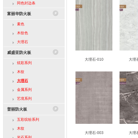
同色封边条
富丽华防火板
素色
木纹色
大理石
威盛亚防火板
大理石-010
大理石
炫彩系列
木纹
大理石
金属系列
艺境系列
普丽防火板
五彩缤纷系列
木纹
大理石-003
大理石
岩石系列