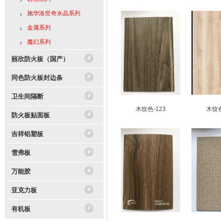
施华洛世奇水晶系列
金属系列
魔幻系列
丽欣防火板（国产）
同色防火板封边条
卫生间隔断
木纹色-123
木纹色
防火板贴面板
吉祥铝塑板
雪弗板
万能胶
亚克力板
有机板