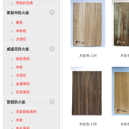
同色封边条
富丽华防火板
素色
木纹色
大理石
威盛亚防火板
木纹色-134
木纹色
炫彩系列
木纹
大理石
金属系列
艺境系列
普丽防火板
五彩缤纷系列
木纹
木纹色-128
木纹色
岩石系列