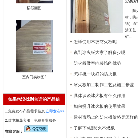
分类介
横截面图
防火板
材，防
纸）通
渍工艺
矿...
怎样使用木纹防火板呢
说到冰火板大家了解多少呢
防火板做室内装饰的优势
怎样挑一块好的防火板
室内门实物图2
冰火板加工制作工艺及施工步骤
具体谈谈冰火板有什么作用
如果您没找到合适的产品信
如何提升冰火板的使用效果
息
1.免费发布产品需求信息
立即发布>>
建材市场上的防火板价格是怎样
2.致电柏晟客服，免费专业服务
了解下a级防火不燃板
在线客服：