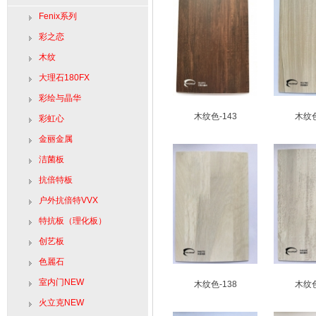
Fenix系列
彩之恋
木纹
大理石180FX
彩绘与晶华
木纹色-143
木纹色
彩虹心
金丽金属
洁菌板
抗倍特板
户外抗倍特VVX
特抗板（理化板）
创艺板
色麗石
室内门NEW
木纹色-138
木纹色
火立克NEW