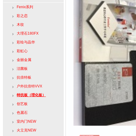
Fenix系列
彩之恋
木纹
大理石180FX
彩绘与晶华
彩虹心
金丽金属
洁菌板
抗倍特板
户外抗倍特VVX
特抗板（理化板）
创艺板
色麗石
室内门NEW
火立克NEW