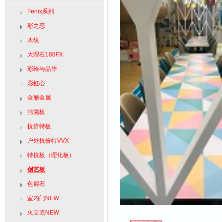
Fenix系列
彩之恋
木纹
大理石180FX
彩绘与晶华
彩虹心
金丽金属
洁菌板
抗倍特板
户外抗倍特VVX
特抗板（理化板）
创艺板
色麗石
室内门NEW
火立克NEW